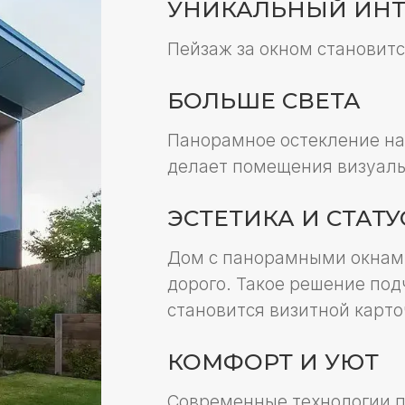
Пейзаж за окном становится главным
БОЛЬШЕ СВЕТА
Панорамное остекление наполняет до
делает помещения визуально простор
ЭСТЕТИКА И СТАТУС
Дом с панорамными окнами выглядит 
дорого. Такое решение подчёркивает 
становится визитной карточкой котте
КОМФОРТ И УЮТ
Современные технологии позволяют 
тёплыми и безопасными.