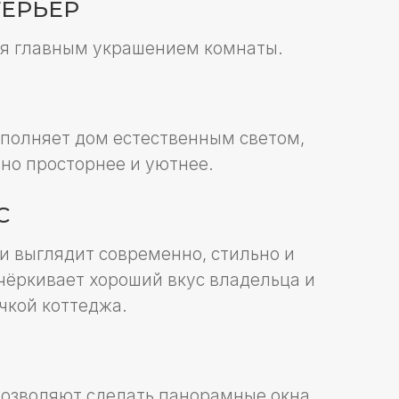
 украшением комнаты.
м естественным светом,
нее и уютнее.
современно, стильно и
хороший вкус владельца и
джа.
сделать панорамные окна