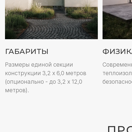
(опционально - до 3,2 х 12,0
безопасности.
метров).
ПРОИ
В основе конструкций панорамного ост
исключительную практичность, экологи
материала не боятся механических возд