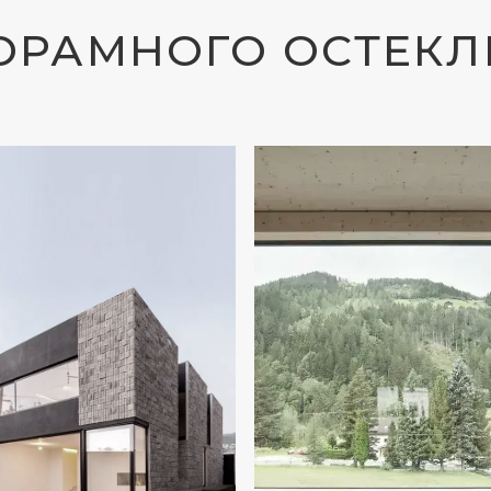
ИНТЕРЬЕР
арактеристики
Несущие профили из клеёной
 солнцезащиты и
древесины, алюминия или