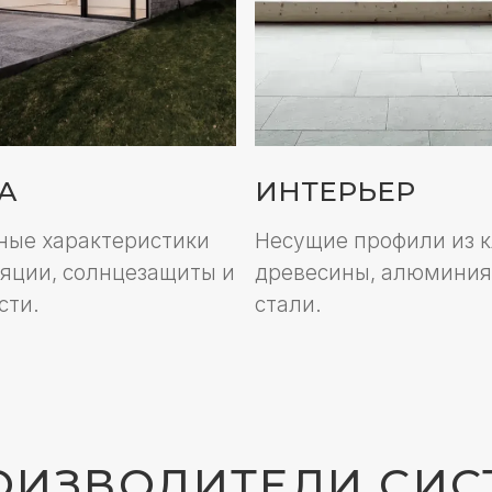
стали.
ЗВОДИТЕЛИ СИСТЕМ
екления в стиле хай-тек — алюминий, признан
чность и долговечность. Светопрозрачные си
ействий, устойчивы к огню и служат до 80 лет