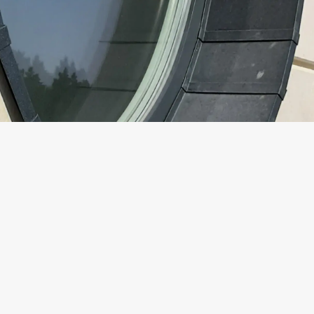
НТАКТЫ
СКВА, УЛ.КОСМОНАВТА
КОВА Д.10 КОР.1
(495) 150-2518
FO@INFACADE.RU