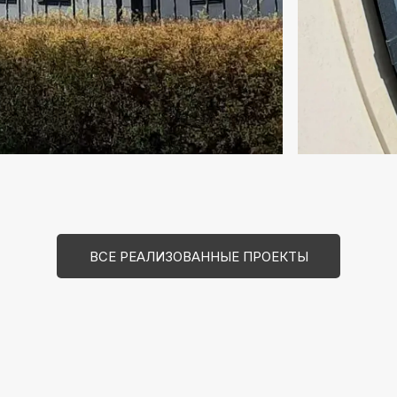
ИНФОРМАЦИЯ
КО
ВСЕ РЕАЛИЗОВАННЫЕ ПРОЕКТЫ
БЛОГ
МО
ЕРИ
ПОЛЕЗНО ЗНАТЬ
ВОЛ
 ОСТЕКЛЕНИЕ
ГАРАНТИИ
+7 
ТЕКЛЕНИЕ
ДЛЯ АРХИТЕКТОРОВ
IN
ОСТЕКЛЕНИЕ
АРХИТЕКТУРНЫЕ СТИЛИ