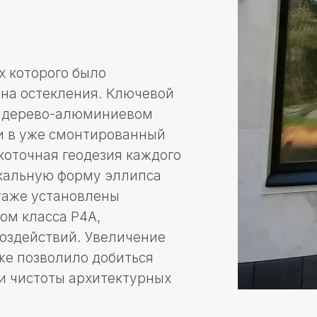
рого было
стекления. Ключевой
рево-алюминиевом
же смонтированный
ая геодезия каждого
ную форму эллипса
установлены
асса Р4А,
ствий. Увеличение
зволило добиться
тоты архитектурных