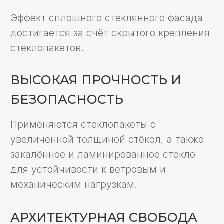
механическим нагрузкам.
АРХИТЕКТУРНАЯ СВОБОДА
Технология позволяет реализовывать
сложные формы, изгибы и панорамные
фасады без визуальных преград, что
особенно востребовано в современной
архитектуре.
ГЕРМЕТИЧНОСТЬ И
ДОЛГОВЕЧНОСТЬ
Швы между стеклопакетами
заполняются УФ-стойким герметиком,
что гарантирует защиту от влаги, ветра,
пыли и увеличивает срок службы
фасада.
Компания Infacade обладает