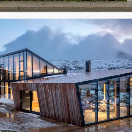
Подборка реализованных проектов -
это демонстрация наших
возможностей, а не показатель
нашей результативности.
ВСЕ РЕАЛИЗОВАННЫЕ ПРОЕКТЫ
INFACADE
ПРОДУКЦИЯ
ПРОЕКТИРОВАНИЕ
ПРОИЗВОДСТВО
МОНТАЖ
РЕАЛИЗОВАННЫЕ ПРОЕКТЫ