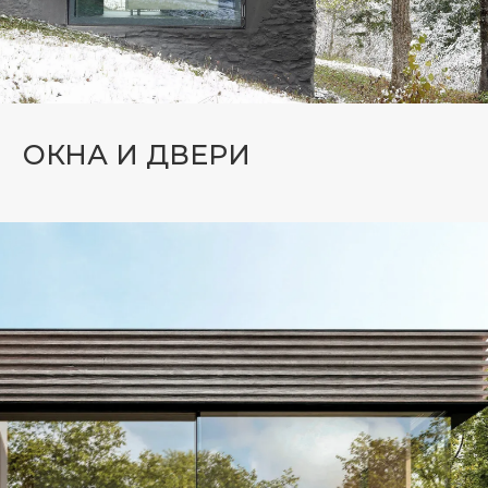
ФАСАДНОЕ ОСТЕКЛЕНИЕ
Структурные окна и двери — это
современные светопрозрачные
конструкции без видимых рам,
создающие эффект цельного
стеклянного фасада. Они
придают зданию стильный облик,
обеспечивают максимальное
естественное освещение, а
также отличную тепло- и
шумоизоляцию благодаря
использованию долговечных и
экологичных материалов.