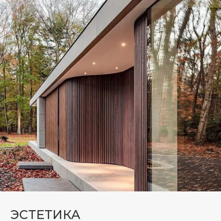
ЭСТЕТИКА
Эффект сплошного стеклянного фасада
достигается за счёт скрытого крепления
стеклопакетов.
ВЫСОКАЯ ПРОЧНОСТЬ И
БЕЗОПАСНОСТЬ
Применяются стеклопакеты с
увеличенной толщиной стёкол, а также
закалённое и ламинированное стекло
для устойчивости к ветровым и