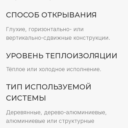
Деревянные, дерево-алюминиевые,
алюминиевые или структурные
конструкции.
Панорамное остекление — это
современное и элегантное
решение, которое наполняет
пространство светом, визуально
расширяет его и создаёт
ощущение уюта. Такое
оформление позволяет стереть
границы между интерьером и
окружающей средой, делая
помещение более открытым и
гармоничным.