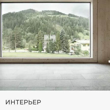
Компания InFacade предлагает
разнообразные варианты
панорамного остекления,
которые помогут преобразить
как жилое, так и коммерческое
пространство. Благодаря этим
решениям любой дом или офис
приобретёт уникальный,
стильный и современный облик,
отвечающий последним
тенденциям архитектуры.