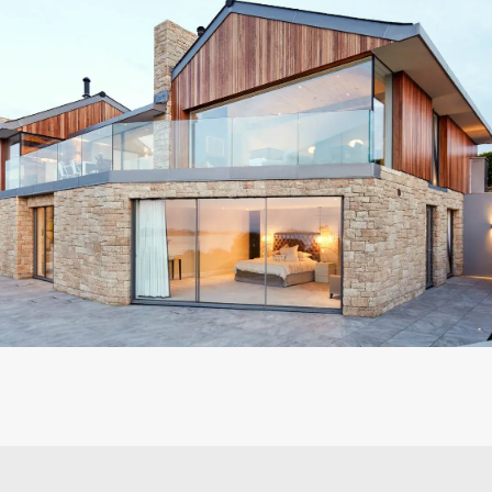
ПРОДУКЦИЯ
ОКНА И ДВЕРИ
СДВИЖНЫЕ ДВЕРИ
ГИЛЬОТИННОЕ ОСТЕКЛЕНИЕ
ФАСАДНОЕ ОСТЕКЛЕНИЕ
ПАНОРАМНОЕ ОСТЕКЛЕНИЕ
СТЕКЛЯННЫЕ ВОРОТА
УЗКОПРОФИЛЬНЫЕ КОНСТРУКЦИИ
ЗЕРКАЛЬНЫЕ ДОМА
ХОЛОДНОЕ ОСТЕКЛЕНИЕ
ЗИМНИЕ САДЫ
КРУПНОФОРМАТНОЕ ОСТЕКЛЕНИЕ
РАЗРАБОТКА СИСТЕМ ОСТЕКЛЕНИЯ
ИНФОРМАЦИЯ
БЛОГ
ПОЛЕЗНО ЗНАТЬ
ГАРАНТИИ
ДЛЯ АРХИТЕКТОРОВ